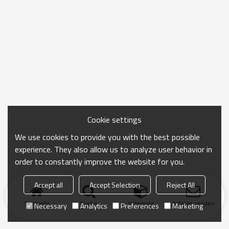
Cookie settings
We use cookies to provide you with the best possible
experience. They also allow us to analyze user behavior in
order to constantly improve the website for you.
Accept all
Accept Selection
Reject All
Startseite
Suche
Kategorie
Anfrage senden
Necessary
Analytics
Preferences
Marketing