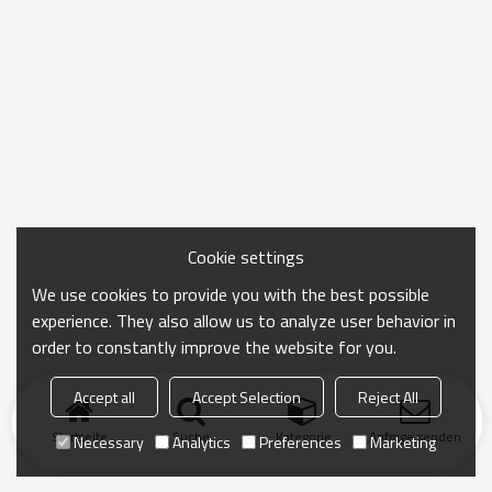
Cookie settings
We use cookies to provide you with the best possible
experience. They also allow us to analyze user behavior in
order to constantly improve the website for you.
Accept all
Accept Selection
Reject All
Startseite
Suche
Kategorie
Anfrage senden
Necessary
Analytics
Preferences
Marketing