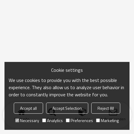
Cookie settings
We use cookies to provide you with the best possible
experience. They also allow us to analyze user behavior in
order to constantly improve the website for you.
Accept all
Accept Selection
Reject All
Startseite
Suche
Kategorie
Anfrage senden
Necessary
Analytics
Preferences
Marketing