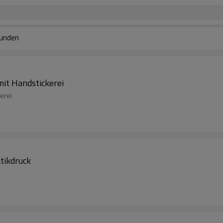
unden
it Handstickerei
erei
tikdruck