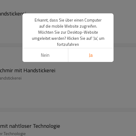
ndstickerei
Erkannt, dass Sie über einen Computer
auf die mobile Website zugreifen.
Möchten Sie zur Desktop-Website
umgeleitet werden? Klicken Sie auf 'Ja', um
fortzufahren
Nein
Ja
chmir mit Handstickerei
andstickerei
mit nahtloser Technologie
er Technologie