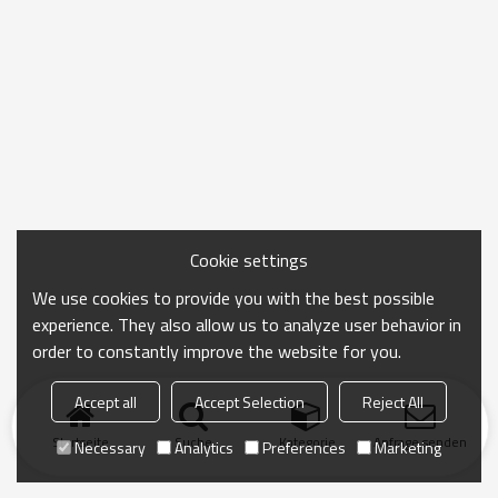
Cookie settings
We use cookies to provide you with the best possible
experience. They also allow us to analyze user behavior in
order to constantly improve the website for you.
Accept all
Accept Selection
Reject All
Startseite
Suche
Kategorie
Anfrage senden
Necessary
Analytics
Preferences
Marketing