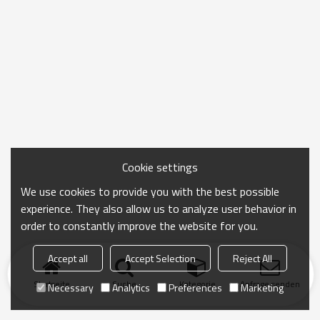
Cookie settings
We use cookies to provide you with the best possible
experience. They also allow us to analyze user behavior in
order to constantly improve the website for you.
Accept all
Accept Selection
Reject All
Startseite
Suche
Kategorie
Anfrage senden
Necessary
Analytics
Preferences
Marketing