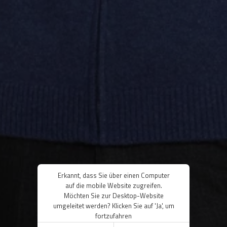
Erkannt, dass Sie über einen Computer
auf die mobile Website zugreifen.
Möchten Sie zur Desktop-Website
umgeleitet werden? Klicken Sie auf 'Ja', um
fortzufahren