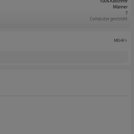
100% Kaschmir
Männer
7
Computer gestrickt
Herbst Winter
Angepasst
China
MEHR
100 Stück / Stil / Farbe