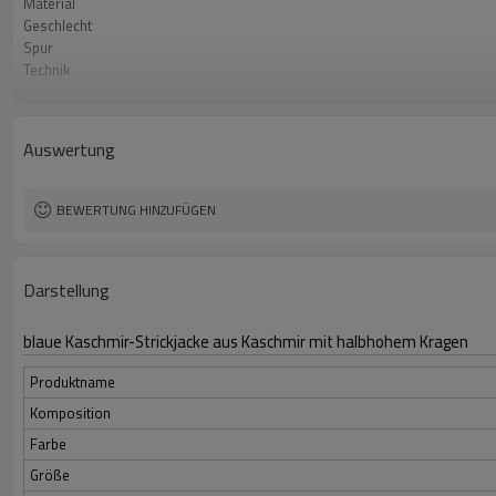
Material
Geschlecht
Spur
Technik
Jahreszeit
Farbe
Ursprung
Auswertung
MOQ
BEWERTUNG HINZUFÜGEN
Darstellung
blaue Kaschmir-Strickjacke aus Kaschmir mit halbhohem Kragen
Produktname
Komposition
Farbe
Größe