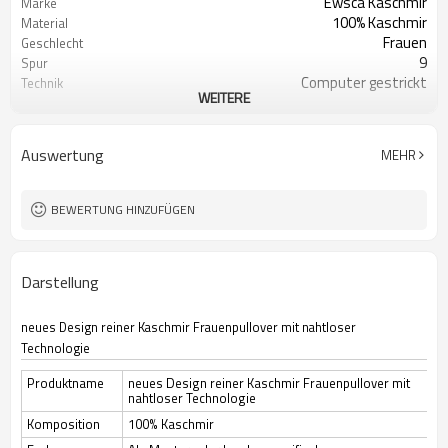
Ewsca Kaschmir
Marke
100% Kaschmir
Material
Frauen
Geschlecht
9
Spur
Computer gestrickt
Technik
WEITERE
Frühling
Jahreszeit
Angepasst
Farbe
China
Ursprung
Auswertung
MEHR
100 Stück / Stil / Farbe
MO
BEWERTUNG HINZUFÜGEN
Darstellung
neues Design reiner Kaschmir Frauenpullover mit nahtloser
Technologie
Produktname
neues Design reiner Kaschmir Frauenpullover mit
nahtloser Technologie
Komposition
100% Kaschmir