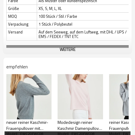
Farbe
Als Muster oder kundenspezifisch
Größe
XS, S, M, L, XL
MOQ
100 Stück / Stil / Farbe
Verpackung
1 Stück / Polybeutel
Versand
Auf dem Seeweg, auf dem Luftweg, mit DHL / UPS /
EMS / FEDEX / TNT ETC
WEITERE
empfehlen
neuer reiner Kaschmir-
Modedesign reiner
reiner Kaschm
Frauenpullover mit
Kaschmir Damenpullover
Frauenpullove
Modell : EWC20FWC08
Modell : EWC20FWC08
Modell : EWC2
nahtloser Technologie
mit nahtloser
nahtloser Tec