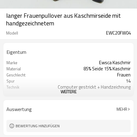
langer Frauenpullover aus Kaschmirseide mit
handgezeichnetem
EWC20FW04
Modell
Eigentum
Ewsca Kaschmir
Marke
85% Seide 15% Kaschmir
Material
Frauen
Geschlecht
14
Spur
Computer gestrickt + Handzeichnung
Technik
WEITERE
Frühling
Jahreszeit
Angepasst
Farbe
China
Ursprung
Auswertung
MEHR
100 Stück / Stil / Farbe
MO
BEWERTUNG HINZUFÜGEN