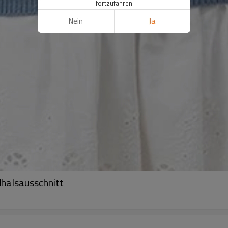
fortzufahren
Nein
Ja
halsausschnitt