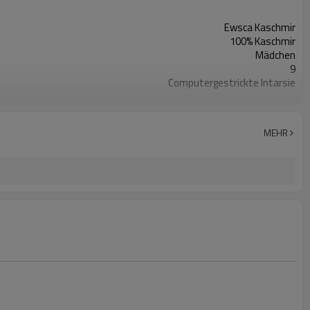
Ewsca Kaschmir
100% Kaschmir
Mädchen
9
Computergestrickte Intarsie
Herbst Winter
Angepasst
China
MEHR
100 Stück / Stil / Farbe