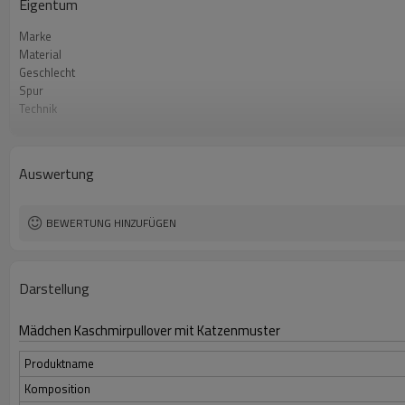
Eigentum
Marke
Material
Geschlecht
Spur
Technik
Jahreszeit
Farbe
Ursprung
Auswertung
MOQ
BEWERTUNG HINZUFÜGEN
Darstellung
Mädchen Kaschmirpullover mit Katzenmuster
Produktname
Komposition