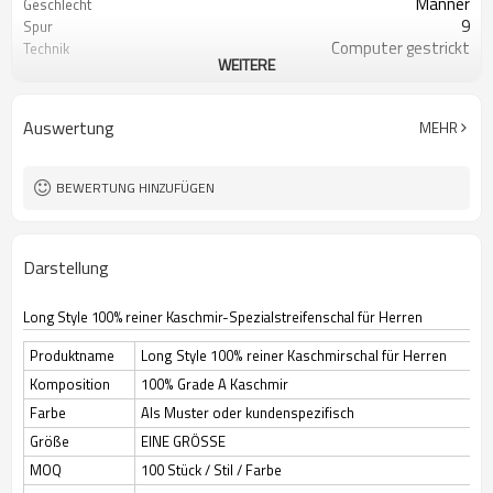
Männer
Geschlecht
9
Spur
Computer gestrickt
Technik
WEITERE
Herbst Winter
Jahreszeit
Angepasst
Farbe
China
Ursprung
Auswertung
MEHR
100 Stück / Stil / Farbe
MOQ
BEWERTUNG HINZUFÜGEN
Darstellung
Long Style 100% reiner Kaschmir-Spezialstreifenschal für Herren
Produktname
Long Style 100% reiner Kaschmirschal für Herren
Komposition
100% Grade A Kaschmir
Farbe
Als Muster oder kundenspezifisch
Größe
EINE GRÖSSE
MOQ
100 Stück / Stil / Farbe