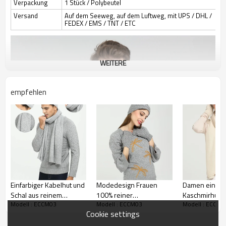
Verpackung
1 Stück / Polybeutel
Versand
Auf dem Seeweg, auf dem Luftweg, mit UPS / DHL /
FEDEX / EMS / TNT / ETC
WEITERE
empfehlen
Einfarbiger Kabelhut und
Modedesign Frauen
Damen einfarb
Schal aus reinem
100% reiner
Kaschmirhut u
Modell : ECCM03
Modell : ECCM03
Modell : ECCM0
Kaschmir für Herren
Kaschmirschal in
Set
Cookie settings
Volltonfarbe