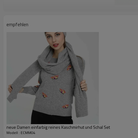
empfehlen
neue Damen einfarbig reines Kaschmirhut und Schal Set
Modell : ECMM04