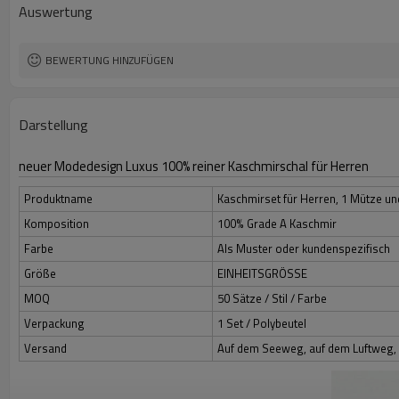
Ursprung
Auswertung
MOQ
BEWERTUNG HINZUFÜGEN
Darstellung
neuer Modedesign Luxus 100% reiner Kaschmirschal für Herren
Produktname
Kaschmirset für Herren, 1 Mütze un
Komposition
100% Grade A Kaschmir
Farbe
Als Muster oder kundenspezifisch
Größe
EINHEITSGRÖSSE
MOQ
50 Sätze / Stil / Farbe
Verpackung
1 Set / Polybeutel
Versand
Auf dem Seeweg, auf dem Luftweg, 